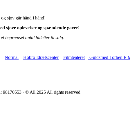
 og sjov går hånd i hånd!
t med sjove oplevelser og spændende gaver!
t begrænset antal billetter til salg.
–
Normal
–
Hobro Idrætscenter
–
Filmteateret
–
Guldsmed Torben E M
553 - © All 2025 All rights reserved.