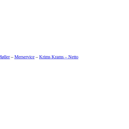
øller
–
Merservice
–
Krims Krams – Netto