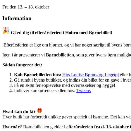
Fra den 13. – 18. oktober
Information
Glæd dig til efterårsferien i Hobro med Børnebillet!
Efterårsferien er lige om hjørnet, og vi har noget særligt til byens bør
Igen i år præsenterer vi
Børnebilletten
, som giver byens børn mulighe
Sådan fungerer det:
Køb Børnebilletten hos:
Hos Louise Børne- og Legetøj
eller 
Gå rundt i byens butikker, og indløs din billet for en gave i hver
Få en skøn ferieoplevelse med overraskelser og hygge!
Indlever konkurrence sedlen hos:
Tweens
Hvad kan du få?
Hver butik har forberedt unikke gaver specielt til børnene. Det kan væ
Hvornår?
Børnebilletten gælder i
efterårsferien fra d. 13. oktober t