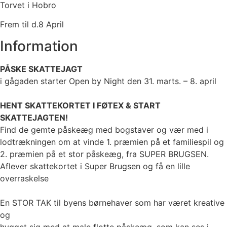
Torvet i Hobro
Frem til d.8 April
Information
PÅSKE SKATTEJAGT
i gågaden starter Open by Night den 31. marts. – 8. april
HENT SKATTEKORTET I FØTEX & START
SKATTEJAGTEN!
Find de gemte påskeæg med bogstaver og vær med i
lodtrækningen om at vinde 1. præmien på et familiespil og
2. præmien på et stor påskeæg, fra SUPER BRUGSEN.
Aflever skattekortet i Super Brugsen og få en lille
overraskelse
En STOR TAK til byens børnehaver som har været kreative
og
hygget sig med at male flotte påskeæg, som kan ses i