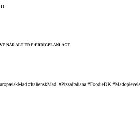
RO
EVE NÅR ALT ER FÆRDIGPLANLAGT
EuropæiskMad #ItalienskMad #PizzaItaliana #FoodieDK #Madopleve