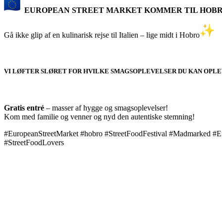
EUROPEAN STREET MARKET KOMMER TIL HOB
Gå ikke glip af en kulinarisk rejse til Italien – lige midt i Hobro
VI LØFTER SLØRET FOR HVILKE SMAGSOPLEVELSER DU KAN OPL
Gratis entré
– masser af hygge og smagsoplevelser!
Kom med familie og venner og nyd den autentiske stemning!
#EuropeanStreetMarket #hobro #StreetFoodFestival #Madmarked #
#StreetFoodLovers