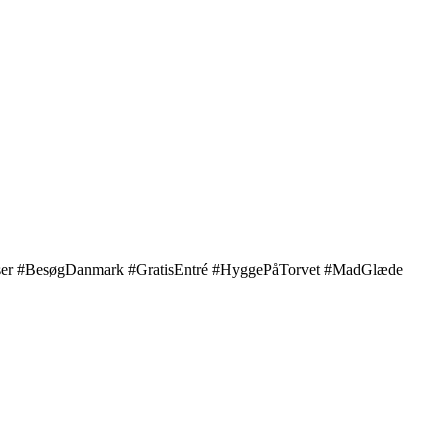
lser #BesøgDanmark #GratisEntré #HyggePåTorvet #MadGlæde