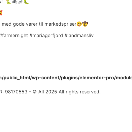
dyr. 🐍🕷🦟🐛
🥰
ar med gode varer til markedspriser😄🤠
farmernight #mariagerfjord #landmansliv
public_html/wp-content/plugins/elementor-pro/modules
8170553 - © All 2025 All rights reserved.