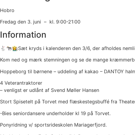
Hobro
Fredag den 3. juni – kl. 9:00-21:00
Information
🐇🐄👩‍🌾Sæt kryds i kalenderen den 3/6, der afholdes neml
Kom ned og mærk stemningen og se de mange kræmmerboder
Hoppeborg til børnene – uddeling af kakao – DANTOY halmba
4 Veterantraktorer
– venligst er udlånt af Svend Møller Hansen
Stort Spisetelt på Torvet med flæskestegsbuffé fra Theat
-Bies seniordansere underholder kl 19 på Torvet.
Ponyridning v/ sportsrideskolen Mariagerfjord.