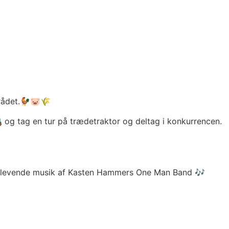
mrådet.🐓🐷🌾
 og tag en tur på trædetraktor og deltag i konkurrencen.
skøn levende musik af Kasten Hammers One Man Band 🎶