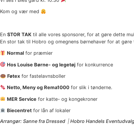
Kom og vær med
En
STOR TAK
til alle vores sponsorer, for at gøre dette mul
En stor tak til Hobro og omegnens børnehaver for at gøre t
Normal
for præmier
Hos Louise Børne- og legetøj
for konkurrence
🍩 Føtex
for fastelavnsboller
Netto, Meny og Rema1000
for slik i tønderne.
MER Service
for katte- og kongekroner
Biecentret
for lån af lokaler
Arrangør: Sanne fra Dressed
|
Hobro Handels Eventudval