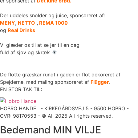
er sponseret af
Det lune brød
.
Der uddeles snolder og juice, sponsoreret af:
MENY
,
NETTO
,
REMA 1000
og
Real Drinks
Vi glæder os til at se jer til en dag
fuld af sjov og skræk
De flotte græskar rundt i gaden er flot dekoreret af
Spejderne, med maling sponsoreret af
Flügger
.
EN STOR TAK TIL:
HOBRO HANDEL - KIRKEGÅRDSVEJ 5 - 9500 HOBRO -
CVR: 98170553 - © All 2025 All rights reserved.
Bedemand MIN VILJE