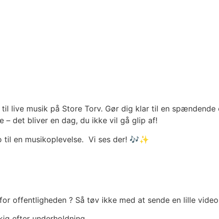
er til live musik på Store Torv. Gør dig klar til en spænden
– det bliver en dag, du ikke vil gå glip af!
o til en musikoplevelse. Vi ses der! 🎶✨
r offentligheden ? Så tøv ikke med at sende en lille vide
kig efter underholdning.