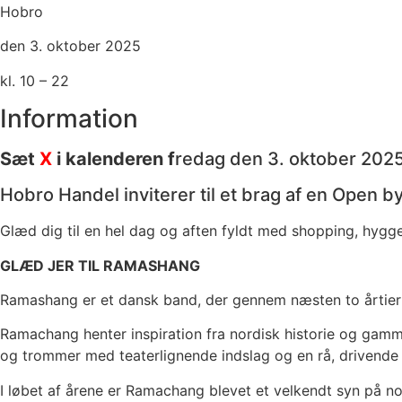
Hobro
den 3. oktober 2025
kl. 10 – 22
Information
Sæt
X
i kalenderen f
redag den 3. oktober 2025
Hobro Handel inviterer til et brag af en Open b
Glæd dig til en hel dag og aften fyldt med shopping, hygge
GLÆD JER TIL RAMASHANG
Ramashang er et dansk band, der gennem næsten to årtier ha
Ramachang henter inspiration fra nordisk historie og gamm
og trommer med teaterlignende indslag og en rå, drivende e
I løbet af årene er Ramachang blevet et velkendt syn på nog