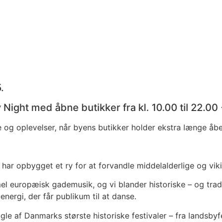
.
y Night med åbne butikker fra kl. 10.00 til 22.
 og oplevelser, når byens butikker holder ekstra længe åbe
r opbygget et ry for at forvandle middelalderlige og viking
el europæisk gademusik, og vi blander historiske – og trad
nergi, der får publikum til at danse.
le af Danmarks største historiske festivaler – fra landsbyfe